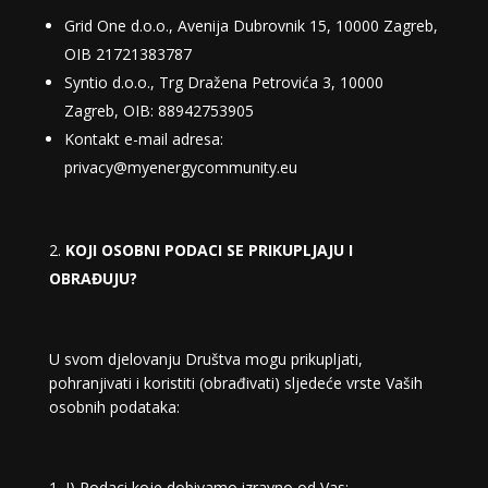
Grid One d.o.o., Avenija Dubrovnik 15, 10000 Zagreb,
OIB 21721383787
Syntio d.o.o., Trg Dražena Petrovića 3, 10000
Zagreb, OIB: 88942753905
Kontakt e-mail adresa:
privacy@myenergycommunity.eu
KOJI OSOBNI PODACI SE PRIKUPLJAJU I
OBRAĐUJU?
U svom djelovanju Društva mogu prikupljati,
pohranjivati i koristiti (obrađivati) sljedeće vrste Vaših
osobnih podataka:
I) Podaci koje dobivamo izravno od Vas: