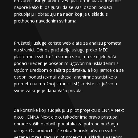
Pružatelji usluge preko MEC platforme ulažu posebne
napore kako bi osigurali da se Vaši osobni podaci
prikupljaju i obrađuju na način koji je u skladu s
prethodno navedenim svrhama.
Pružatelji usluge koriste web alate za analizu prometa
na stranici. Odnos pružatelja usluge preko MEC
platforme i svih trećih strana s kojima se dijele Vaši
podaci uređen je posebnim ugovorima usklađenim s
Općom uredbom o zaštiti podataka, a koji jamče da se
osobni podaci (e-mail adresa, anonimne statistike o
prometu na mrežnoj stranici i sl.) koriste isključivo u
svrhe za koje je dana Vaša privola.
Za korisnike koji sudjeluju u pilot projektu s ENNA Next
d.o.o., ENNA Next d.o.o. također ima pravo pristupa i
obrade vaših osobnih podataka za potrebe pružanja
usluge. Ovi podaci bit će obrađeni isključivo u svrhe
vezane uz realizaciju pilot projekta, u skladu s važećim