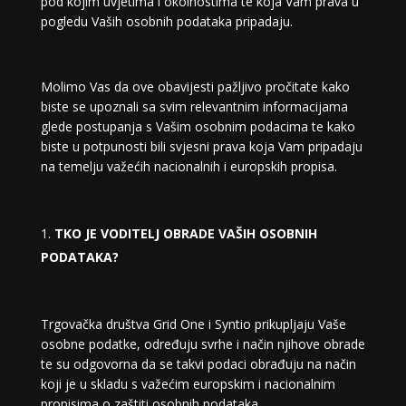
pod kojim uvjetima i okolnostima te koja Vam prava u
pogledu Vaših osobnih podataka pripadaju.
Molimo Vas da ove obavijesti pažljivo pročitate kako
biste se upoznali sa svim relevantnim informacijama
glede postupanja s Vašim osobnim podacima te kako
biste u potpunosti bili svjesni prava koja Vam pripadaju
na temelju važećih nacionalnih i europskih propisa.
TKO JE VODITELJ OBRADE VAŠIH OSOBNIH
PODATAKA?
Trgovačka društva Grid One i Syntio prikupljaju Vaše
osobne podatke, određuju svrhe i način njihove obrade
te su odgovorna da se takvi podaci obrađuju na način
koji je u skladu s važećim europskim i nacionalnim
propisima o zaštiti osobnih podataka.